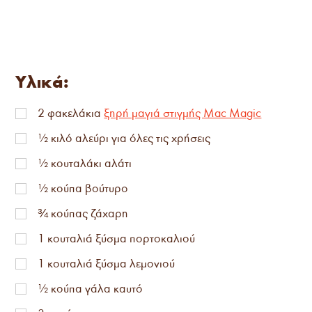
Υλικά:
2
φακελάκια
ξηρή μαγιά στιγμής Mac Magic
½
κιλό αλεύρι για όλες τις χρήσεις
½
κουταλάκι αλάτι
½
κούπα βούτυρο
¾
κούπας ζάχαρη
1
κουταλιά ξύσμα πορτοκαλιού
1
κουταλιά ξύσμα λεμονιού
½
κούπα γάλα καυτό