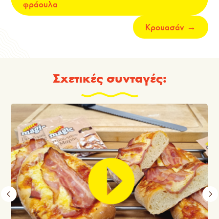
φράουλα
Κρουασάν
→
Σχετικές συνταγές: