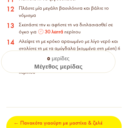
Πλάστε μία μεγάλη βασιλόπιτα και βάλτε το
12
νόμισμα
Σκεπάστε την κι αφήστε τη να διπλασιασθεί σε
13
όγκο για
30 λεπτά
περίπου
Αλείψτε τη με κρόκο αραιωμένο με λίγο νερό και
14
στολίστε τη με τα αμύγδαλα (κομμένα στη μέση) ή
πασπαλίστε τη με λίγο σουσάμι
μερίδες
0
ο
Ψήστε τη σε φούρνο 200
C για
30 λεπτά
15
Μέγεθος μερίδας
περίπου
←
Πανακότα γιαούρτι με μαστίχα & ζελέ