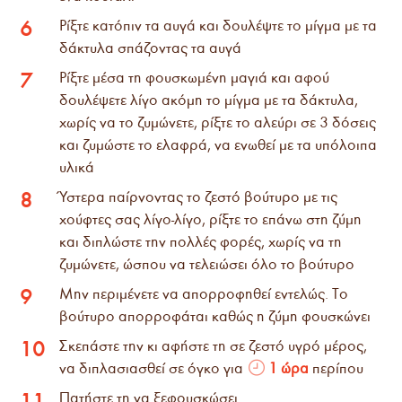
Ρίξτε κατόπιν τα αυγά και δουλέψτε το μίγμα με τα
6
δάκτυλα σπάζοντας τα αυγά
Ρίξτε μέσα τη φουσκωμένη μαγιά και αφού
7
δουλέψετε λίγο ακόμη το μίγμα με τα δάκτυλα,
χωρίς να το ζυμώνετε, ρίξτε το αλεύρι σε 3 δόσεις
και ζυμώστε το ελαφρά, να ενωθεί με τα υπόλοιπα
υλικά
Ύστερα παίρνοντας το ζεστό βούτυρο με τις
8
χούφτες σας λίγο-λίγο, ρίξτε το επάνω στη ζύμη
και διπλώστε την πολλές φορές, χωρίς να τη
ζυμώνετε, ώσπου να τελειώσει όλο το βούτυρο
Μην περιμένετε να απορροφηθεί εντελώς. Το
9
βούτυρο απορροφάται καθώς η ζύμη φουσκώνει
Σκεπάστε την κι αφήστε τη σε ζεστό υγρό μέρος,
10
να διπλασιασθεί σε όγκο για
1 ώρα
περίπου
Πατήστε τη να ξεφουσκώσει
11