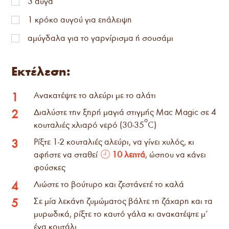
3
αυγά
1
κρόκο αυγού για επάλειψη
αμύγδαλα για το γαρνίρισμα ή σουσάμι
Εκτέλεση:
Ανακατέψτε το αλεύρι με το αλάτι
1
Διαλύστε την ξηρή μαγιά στιγμής Mac Magic σε 4
2
ο
κουταλιές χλιαρό νερό (30-35
C)
Ρίξτε 1-2 κουταλιές αλεύρι, να γίνει χυλός, κι
3
αφήστε να σταθεί
10 λεπτά
, ώσπου να κάνει
φούσκες
Λιώστε το βούτυρο και ζεστάνετέ το καλά
4
Σε μία λεκάνη ζυμώματος βάλτε τη ζάχαρη και τα
5
μυρωδικά, ρίξτε το καυτό γάλα κι ανακατέψτε μ’
ένα κουτάλι