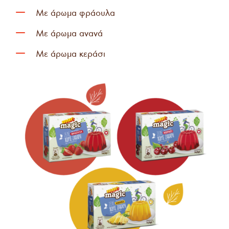
K
Mε άρωµα φράουλα
K
Με άρωµα ανανά
K
Με άρωµα κεράσι