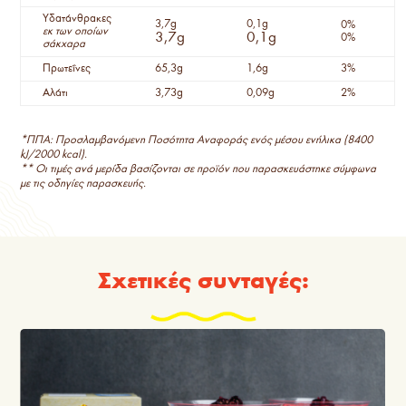
Υδατάνθρακες
3,7g
0,1g
0%
εκ των οποίων
3,7g
0,1g
0%
σάκχαρα
Πρωτεΐνες
65,3g
1,6g
3%
Αλάτι
3,73g
0,09g
2%
*ΠΠΑ: Προσλαμβανόμενη Ποσότητα Αναφοράς ενός μέσου ενήλικα (8400
kJ/2000 kcal).
** Οι τιμές ανά μερίδα βασίζονται σε προϊόν που παρασκευάστηκε σύμφωνα
με τις οδηγίες παρασκευής.
Σχετικές συνταγές: