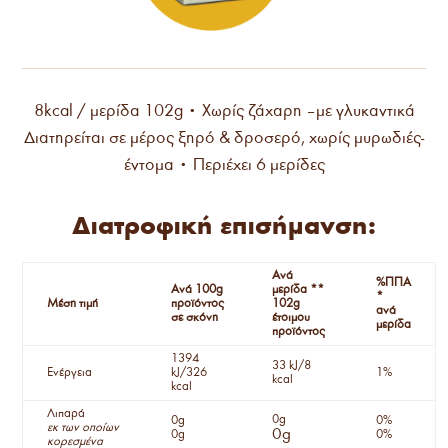
8kcal / μερίδα 102g • Xωρίς ζάχαρη – με γλυκαντικά
Διατηρείται σε μέρος ξηρό & δροσερό, χωρίς μυρωδιές-
έντομα • Περιέχει 6 μερίδες
Διατροφική επισήμανση:
Ανά
%ΠΠΑ
Ανά 100g
μερίδα **
*
Μέση τιμή
προϊόντος
102g
ανά
σε σκόνη
έτοιμου
μερίδα
προϊόντος
1394
33 kJ/8
Ενέργεια
kJ/326
1%
kcal
kcal
Λιπαρά
0g
0g
0%
εκ των οποίων
0g
0g
0%
κορεσμένα