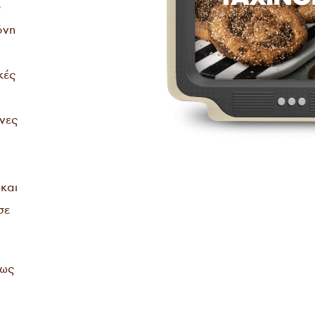
ς
όνη
κές
νες
και
σε
πως