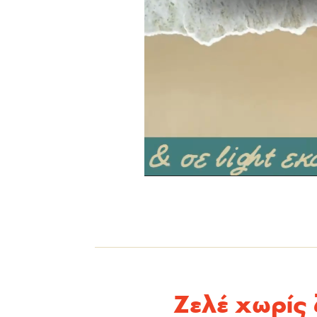
Ζελέ χωρίς