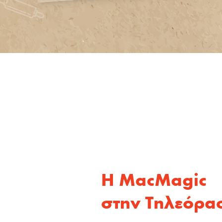
H MacMagic
στην Τηλεόρα