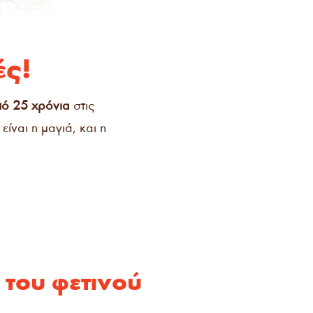
ές!
ό 25 χρόνια
στις
είναι η μαγιά, και η
του φετινού