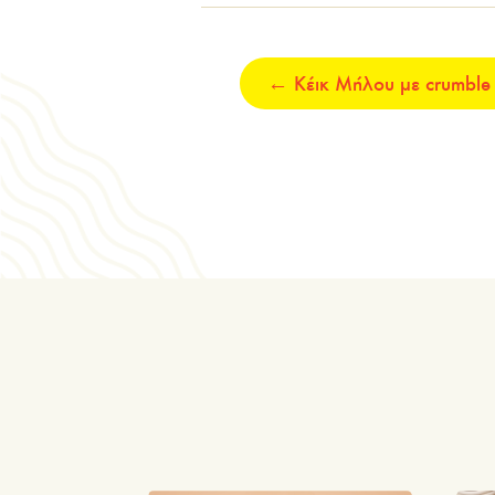
←
Κέικ Μήλου με crumble