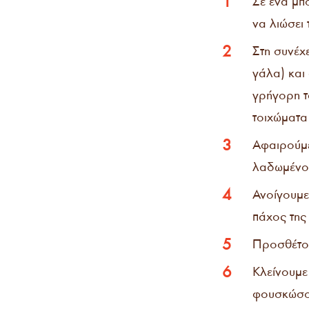
1
Σε ένα μπ
να λιώσει 
2
Στη συνέχ
γάλα) και
γρήγορη τ
τοιχώματα
3
Αφαιρούμε
λαδωμένο
4
Ανοίγουμε
πάχος της 
5
Προσθέτου
6
Κλείνουμε
φουσκώσου