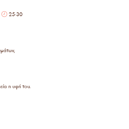
α
25-30
μάτων,
.
εία η υφή του.