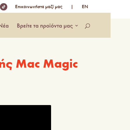
Επικοινωνήστε µαζί µας
|
EN
Νέα
Βρείτε τα προϊόντα μας
μής Mac Magic