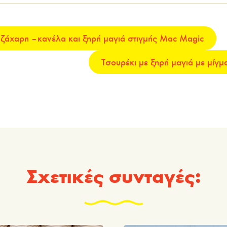
 ζάχαρη – κανέλα και ξηρή μαγιά στιγμής Mac Magic
Τσουρέκι με ξηρή μαγιά με μίγ
Σχετικές συνταγές: