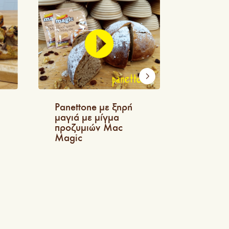
Panettone με ξηρή
Κέικ Μ
μαγιά με μίγμα
crumbl
προζυμιών Mac
κανέλα
Magic
μαγιά 
Magic