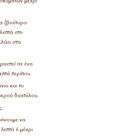
ροκυμάτων μέχρι
μα (βούτυρο-
λεπτά στη
λλάει στα
ραστεί σε ένα
επτά περίπου.
νιο και το
μικρού δαχτύλου.
ς.
φήνουμε να
λεπτά ή μέχρι