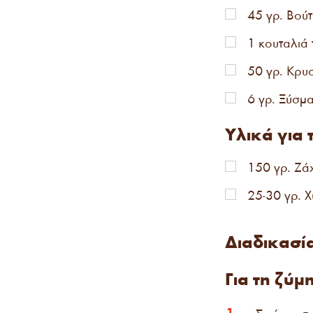
45 γρ. Βού
1 κουταλιά
50 γρ. Κρυ
6 γρ. Ξύσμ
Υλικά για
150 γρ. Ζά
25-30 γρ. 
Διαδικασί
Για τη ζύμη