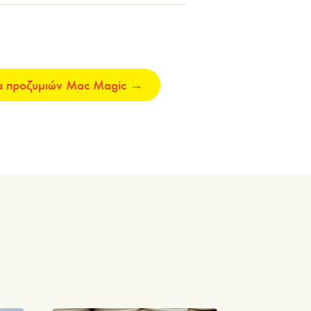
μα προζυμιών Mac Magic
→