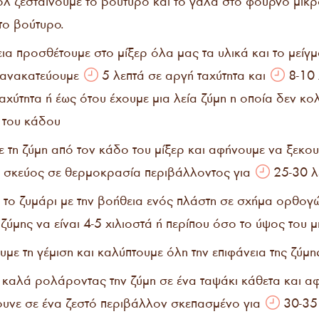
ολ ζεσταίνουμε το βούτυρο και το γάλα στο φούρνο μικ
το βούτυρο.
εια προσθέτουμε στο μίξερ όλα μας τα υλικά και το μείγ
 ανακατεύουμε
5 λεπτά σε αργή ταχύτητα και
8-10 
αχύτητα ή έως ότου έχουμε μια λεία ζύμη η οποία δεν κο
 του κάδου
 τη ζύμη από τον κάδο του μίξερ και αφήνουμε να ξεκου
 σκεύος σε θερμοκρασία περιβάλλοντος για
25-30 λ
 το ζυμάρι με την βοήθεια ενός πλάστη σε σχήμα ορθογώ
ζύμης να είναι 4-5 χιλιοστά ή περίπου όσο το ύψος του 
με τη γέμιση και καλύπτουμε όλη την επιφάνεια της ζύμη
 καλά ρολάροντας την ζύμη σε ένα ταψάκι κάθετα και α
νε σε ένα ζεστό περιβάλλον σκεπασμένο για
30-35 