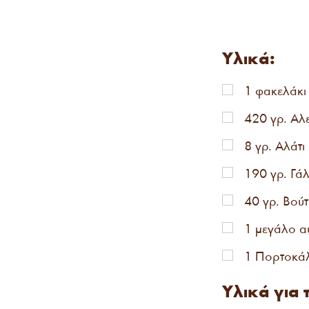
Υλικά:
1 φακελάκ
420 γρ. Αλε
8 γρ. Αλάτι
190 γρ. Γά
40 γρ. Βού
1 μεγάλο α
1 Πορτοκάλι
Υλικά για 