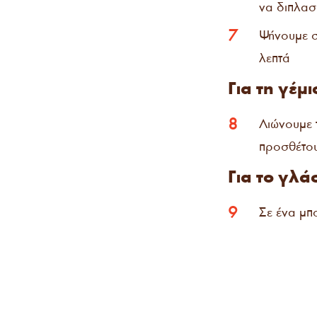
να διπλασ
7
Ψήνουμε 
λεπτά
Για τη γέμι
8
Λιώνουμε 
προσθέτου
Για το γλά
9
Σε ένα μπο