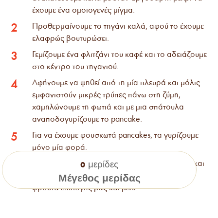
έχουμε ένα ομοιογενές μίγμα.
Προθερμαίνουμε το τηγάνι καλά, αφού το έχουμε
2
ελαφρώς βουτυρώσει.
Γεμίζουμε ένα φλιτζάνι του καφέ και το αδειάζουμε
3
στο κέντρο του τηγανιού.
Αφήνουμε να ψηθεί από τη μία πλευρά και μόλις
4
εμφανιστούν μικρές τρύπες πάνω στη ζύμη,
χαμηλώνουμε τη φωτιά και με μια σπάτουλα
αναποδογυρίζουμε το pancake.
Για να έχουμε φουσκωτά pancakes, τα γυρίζουμε
5
μόνο μία φορά.
Επαναλαμβάνουμε την παραπάνω διαδικασία και
6
μερίδες
0
για τα υπόλοιπα pancakes και σερβίρουμε με
Μέγεθος μερίδας
φρούτα επιλογής μας και μέλι.