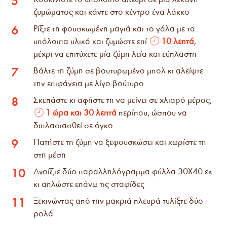
5
ζυμώματος και κάντε στο κέντρο ένα λάκκο
Ρίξτε τη φουσκωμένη μαγιά και το γάλα με τα
6
υπόλοιπα υλικά και ζυμώστε επί
10 λεπτά
,
μέχρι να επιτύχετε μία ζύμη λεία και εύπλαστη
Βάλτε τη ζύμη σε βουτυρωμένο μπολ κι αλείψτε
7
την επιφάνεια με λίγο βούτυρο
Σκεπάστε κι αφήστε τη να μείνει σε χλιαρό μέρος,
8
1 ώρα και 30 λεπτά
περίπου, ώσπου να
διπλασιασθεί σε όγκο
Πατήστε τη ζύμη να ξεφουσκώσει και χωρίστε τη
9
στη μέση
Ανοίξτε δύο παραλληλόγραμμα φύλλα 30Χ40 εκ.
10
κι απλώστε επάνω τις σταφίδες
Ξεκινώντας από την μακριά πλευρά τυλίξτε δύο
11
ρολά