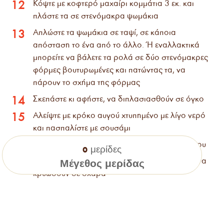
Κόψτε με κοφτερό μαχαίρι κομμάτια 3 εκ. και
12
πλάστε τα σε στενόμακρα ψωμάκια
Απλώστε τα ψωμάκια σε ταψί, σε κάποια
13
απόσταση το ένα από το άλλο. Ή εναλλακτικά
μπορείτε να βάλετε τα ρολά σε δύο στενόμακρες
φόρμες βουτυρωμένες και πατώντας τα, να
πάρουν το σχήμα της φόρμας
Σκεπάστε κι αφήστε, να διπλασιασθούν σε όγκο
14
Αλείψτε με κρόκο αυγού χτυπημένο με λίγο νερό
15
και πασπαλίστε με σουσάμι
ο
Ψήστε στους 200
C για
15-20 λεπτά
περίπου
16
μερίδες
0
Βγάλτε τα από το ταψί ή τις φόρμες κι αφήστε να
17
Μέγεθος μερίδας
κρυώσουν σε σχάρα