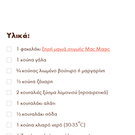
Υλικά:
1
φακελάκι
ξηρή μαγιά στιγμής Mac Magic
1
κούπα γάλα
¼
κούπας λιωμένο βούτυρο ή μαργαρίνη
½
κούπα ζάχαρη
2
κουταλιές ξύσμα λεμονιού (προαιρετικά)
1
κουταλάκι αλάτι
½
κουταλάκι σόδα
ο
1
κούπα χλιαρό νερό (30-35
C)