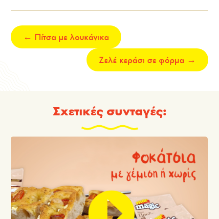
←
Πίτσα με λουκάνικα
Zελέ κεράσι σε φόρμα
→
Σχετικές συνταγές: