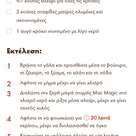
6-7 κούπες αλεύρι για όλες τις χρήσεις
2
κούπες σταφίδες μαύρες πλυμένες και
σκουπισμένες
1
αυγό κρόκο χτυπημένο με λίγο νερό
Εκτέλεση:
Βράστε το γάλα και προσθέστε μέσα το βούτυρο,
1
τη ζάχαρη, το ξύσμα, το αλάτι και τη σόδα
Αφήστε το μίγμα μέχρι να γίνει χλιαρό
2
Διαλύστε την ξηρή μαγιά στιγμής Mac Magic στο
3
χλιαρό νερό και ρίξτε μέσα αλεύρι, μέχρι να γίνει
πηχτός χυλός
Αφήστε τη να φουσκώσει για
20 λεπτά
4
περίπου, μέχρι να διπλασιασθεί σε όγκο
Κοσκινίστε το υπόλοιπο αλεύρι σε μία λεκάνη