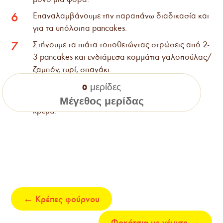
Επαναλαμβάνουμε την παραπάνω διαδικασία και
6
για τα υπόλοιπα pancakes.
Στήνουμε τα πιάτα τοποθετώντας στρώσεις από 2-
7
3 pancakes και ενδιάμεσα κομμάτια γαλοπούλας/
ζαμπόν, τυρί, σπανάκι.
Γαρνίρουμε με 1 αυγό ποσέ ή τηγανητό και
8
μερίδες
0
περιχύνουμε λίγη σάλτσα hollandaise ή τυρί
Μέγεθος μερίδας
κρέμα.
←
Κρέπες φούρνου
Φοκάτσια με γέμιση
→