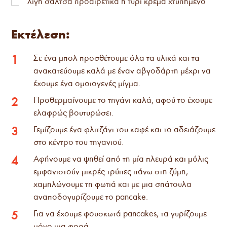
λίγη σάλτσα προαιρετικά ή τυρί κρέμα χτυπημένο
Εκτέλεση:
Σε ένα μπολ προσθέτουμε όλα τα υλικά και τα
1
ανακατεύουμε καλά με έναν αβγοδάρτη μέχρι να
έχουμε ένα ομοιογενές μίγμα.
Προθερμαίνουμε το τηγάνι καλά, αφού το έχουμε
2
ελαφρώς βουτυρώσει.
Γεμίζουμε ένα φλιτζάνι του καφέ και το αδειάζουμε
3
στο κέντρο του τηγανιού.
Αφήνουμε να ψηθεί από τη μία πλευρά και μόλις
4
εμφανιστούν μικρές τρύπες πάνω στη ζύμη,
χαμηλώνουμε τη φωτιά και με μια σπάτουλα
αναποδογυρίζουμε το pancake.
Για να έχουμε φουσκωτά pancakes, τα γυρίζουμε
5
μόνο μια φορά.