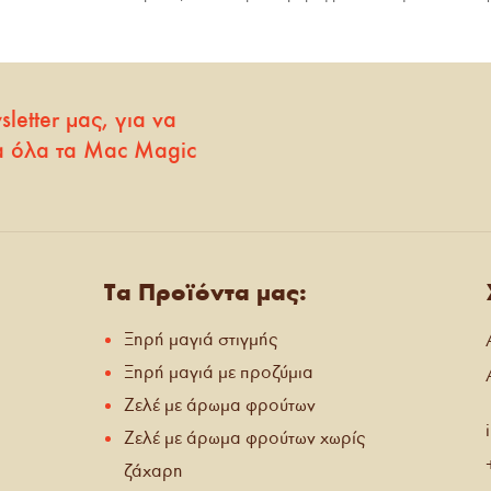
etter μας, για να
α όλα τα Mac Magic
Τα Προϊόντα µας:
Ξηρή µαγιά στιγμής
Ξηρή μαγιά με προζύμια
Ζελέ με άρωμα φρούτων
Ζελέ με άρωμα φρούτων χωρίς
ζάχαρη