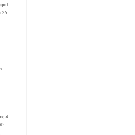
agic1
α 25
ρ.
ες 4
00
.