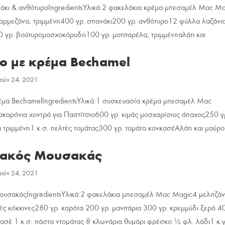
νάκι & ανθότυροIngredientsΥλικά:2 φακελάκια κρέμα μπεσαμέλ Mac M
παρμεζάνα, τριμμένη400 γρ. σπανάκι200 γρ. ανθότυρο12 φύλλα λαζάνι
0 γρ. βούτυρoμοσχοκάρυδο100 γρ. μοτσαρέλα, τριμμένηαλάτι και
ιο με κρέμα Βechamel
Ιούν 24, 2021
ρέμα ΒechamelIngredientsΥλικά:1 συσκευασία κρέμα μπεσαμέλ Mac
καρόνια χοντρά για Παστίτσιο600 γρ. κιμάς μοσχαρίσιος άπαχος250 γ
τριμμένη1 κ.σ. πελτές τομάτας300 γρ. τομάτα κονκασέΑλάτι και μαύρο
ιακός Μουσακάς
Ιούν 24, 2021
υσακάςIngredientsΥλικά:2 φακελάκια μπεσαμέλ Mac Magic4 μελιτζάν
ιές κόκκινες280 γρ. καρότα 200 γρ. μανιτάρια 300 γρ. κρεμμύδι ξερό 4
κασέ 1 κ.σ. πάστα ντομάτας 8 κλωνάρια θυμάρι φρέσκο ½ φλ. λάδι1 κ.γ