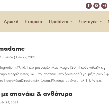
Αρχική
Εταιρεία
Προϊόντα
Συνταγές
 madame
Μιχαηλίδη
|
Ιούλ 29, 2021
ngredientsΥλικά:1 κ.σ μπεσαμέλ Mac Magic120 ml κρύο γάλα¼ κ.γ
ρο πιπέρι2 φέτες ψωμί του τοστΛιωμένο βούτυρο60 γρ. μιξ τυριών2 φ
ο1 αυγόΡόκαDirectionsΕκτέλεση:Ρίχνουμε σε ένα μπολ 1 & ½ κ.σ.
 με σπανάκι & ανθότυρο
Ιούν 24, 2021