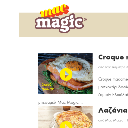
Croque
από
τον: Δημήτρη 
Croque madameI
μοσχοκάρυδοΜαύ
ζαμπόν Ελαιόλαδ
μπεσαμέλ Mac Magic,...
Λαζάνια
από
Mac Magic
|