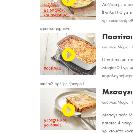
Λαζάνια με σπα
lt γαλα100 γρ. 
γρ. κουκουνάρι4
φρεσκοτριμμένο...
Παστίτσ
από
Mac Magic
|
Παστίτσιο με κ
Magic500 γρ. μα
κεφαλογραβιέρα 
πιπέρι2 πρέζες ζάχαρη1...
Μεσογε
από
Mac Magic
|
Μεσογειακός Μο
πατάτες 4 πιπερ
γρ. ντομάτα κον